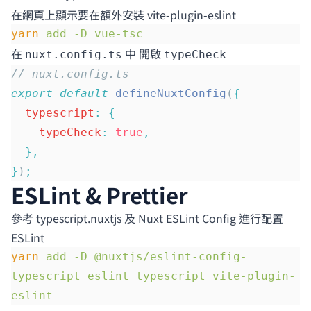
在網頁上顯示要在額外安裝
vite-plugin-eslint
yarn
 add
 -D
 vue-tsc
在
中 開啟
nuxt.config.ts
typeCheck
// nuxt.config.ts
export
 default
 defineNuxtConfig
(
{
  typescript
:
 {
    typeCheck
:
 true
,
  },
}
)
;
ESLint & Prettier
參考
typescript.nuxtjs
及
Nuxt ESLint Config
進行配置
ESLint
yarn
 add
 -D
 @nuxtjs/eslint-config-
typescript
 eslint
 typescript
 vite-plugin-
eslint