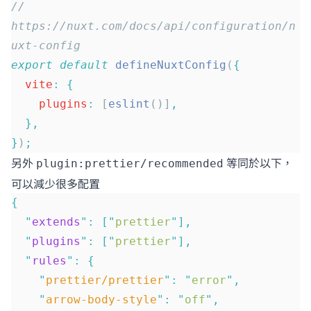
// 
https://nuxt.com/docs/api/configuration/n
uxt-config
export
 default
 defineNuxtConfig
(
{
  vite
:
 {
    plugins
:
 [
eslint
()]
,
  },
}
)
;
另外
等同於以下，
plugin:prettier/recommended
可以減少很多配置
{
  "
extends
"
:
 [
"
prettier
"
],
  "
plugins
"
:
 [
"
prettier
"
],
  "
rules
"
:
 {
    "
prettier/prettier
"
:
 "
error
"
,
    "
arrow-body-style
"
:
 "
off
"
,