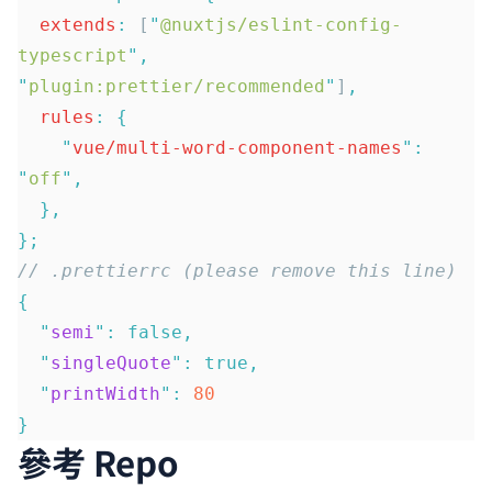
  extends
:
 [
"
@nuxtjs/eslint-config-
typescript
"
,
"
plugin:prettier/recommended
"
]
,
  rules
:
 {
    "
vue/multi-word-component-names
"
:
"
off
"
,
  },
};
// .prettierrc (please remove this line)
{
  "
semi
"
:
 false,
  "
singleQuote
"
:
 true,
  "
printWidth
"
:
 80
}
參考 Repo