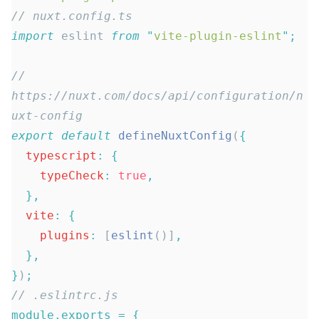
// nuxt.config.ts
import
 eslint 
from
 "
vite-plugin-eslint
"
;
// 
https://nuxt.com/docs/api/configuration/n
uxt-config
export
 default
 defineNuxtConfig
(
{
  typescript
:
 {
    typeCheck
:
 true
,
  },
  vite
:
 {
    plugins
:
 [
eslint
()]
,
  },
}
)
;
// .eslintrc.js
module.exports
 =
 {