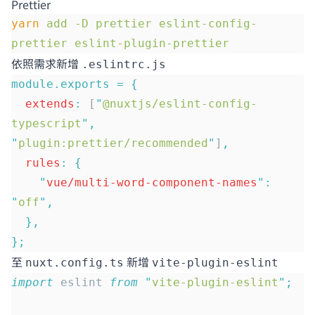
Prettier
yarn
 add
 -D
 prettier
 eslint-config-
prettier
 eslint-plugin-prettier
依照需求新增
.eslintrc.js
module.exports
 =
 {
  extends
:
 [
"
@nuxtjs/eslint-config-
typescript
"
,
"
plugin:prettier/recommended
"
]
,
  rules
:
 {
    "
vue/multi-word-component-names
"
:
"
off
"
,
  },
};
至
新增
nuxt.config.ts
vite-plugin-eslint
import
 eslint 
from
 "
vite-plugin-eslint
"
;