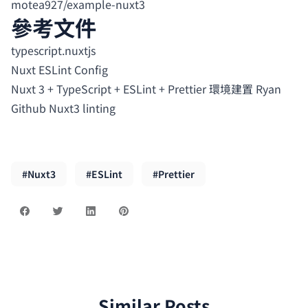
motea927/example-nuxt3
參考文件
typescript.nuxtjs
Nuxt ESLint Config
Nuxt 3 + TypeScript + ESLint + Prettier 環境建置 Ryan
Github Nuxt3 linting
#Nuxt3
#ESLint
#Prettier
Similar Posts