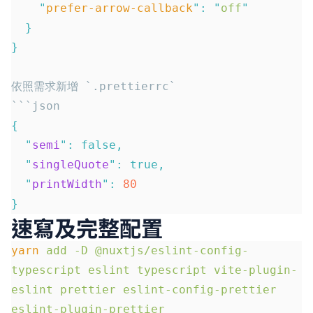
    "
prefer-arrow-callback
"
:
 "
off
"
  }
}
依照需求新增 `.prettierrc`
```json
{
  "
semi
"
:
 false,
  "
singleQuote
"
:
 true,
  "
printWidth
"
:
 80
}
速寫及完整配置
yarn
 add
 -D
 @nuxtjs/eslint-config-
typescript
 eslint
 typescript
 vite-plugin-
eslint
 prettier
 eslint-config-prettier
eslint-plugin-prettier