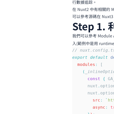
行數據追踪。
在 Nuxt2 中有相關的 M
可以參考源碼在 Nuxt3
Step 1.
我們可以參考
Module
入(範例中是用
runtime
// nuxt.config.t
export
 default
 d
  modules
:
 [
    (
_inlineOpti
      const
 {
 GA
      nuxt
.
optio
      nuxt
.
optio
        src
:
 `
ht
        async
:
 t