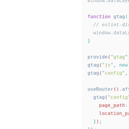
  window
.
dataLay
  function
 gtag
(
    // eslint
    window
.
dataL
  }
  provide
(
"
gtag
"
  gtag
(
"
js
"
,
 new
  gtag
(
"
config
"
,
  useRouter
()
.
af
    gtag
(
"
config
      page_path
:
      location_
    }
)
;