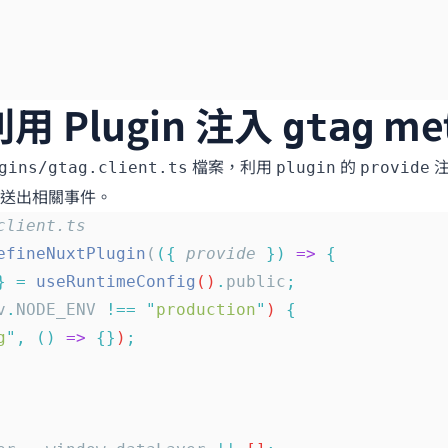
 利用 Plugin 注入
me
gtag
檔案，利用
的
注
gins/gtag.client.ts
plugin
provide
送出相關事件。
client.ts
efineNuxtPlugin
(
({
 provide
 })
 =>
 {
}
 =
 useRuntimeConfig
()
.
public
;
v
.
NODE_ENV
 !==
 "
production
"
) 
{
g
"
,
 ()
 =>
 {}
)
;