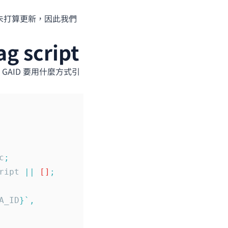
並未打算更新，因此我們
g script
看 GAID 要用什麼方式引
c
;
ript
 ||
 []
;
A_ID
}`
,