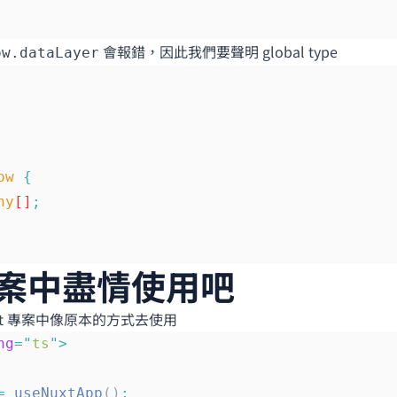
會報錯，因此我們要聲明 global type
ow.dataLayer
ow
 {
ny
[]
;
案中盡情使用吧
xt 專案中像原本的方式去使用
ng
=
"
ts
"
>
=
 useNuxtApp
()
;