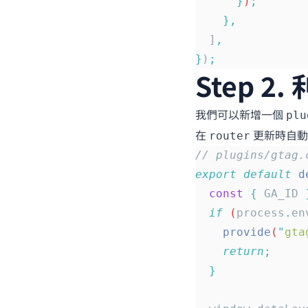
      }
)
;
    },
  ]
,
}
)
;
Step 2.
我們可以新增一個
plu
在
更新時自動
router
// plugins/gtag.
export
 default
 d
  const
 {
 GA_ID
 
  if
 (
process
.
en
    provide
(
"
gta
    return
;
  }