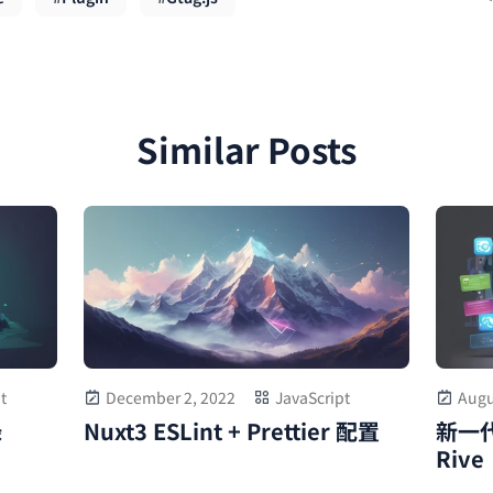
Similar Posts
Augu
t
December 2, 2022
JavaScript
新一
錄
Nuxt3 ESLint + Prettier 配置
Rive