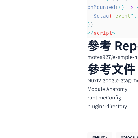
onMounted
(
()
 =>
 
  $gtag
(
"
event
"
,
}
)
;
</
script
>
參考 Rep
motea927/example-n
參考文件
Nuxt2 google-gtag-m
Module Anatomy
runtimeConfig
plugins-directory
#Nuxt3
#Modul