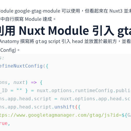
odule
google-gtag-module
可以使用，但看起來在 Nuxt3 
 中自行撰寫 Module 達成。
 利用 Nuxt Module 引入 gta
 Anatomy
撰寫將
script 引入 head 並放置於最前方，並
gtag
Config
)。
s:
efineNuxtConfig
(
{
ons
,
 nuxt
)
 =>
 {
_ID
 =
 ""
 }
 =
 nuxt
.
options
.
runtimeConfig
.
publi
ns
.
app
.
head
.
script
 =
 nuxt
.
options
.
app
.
head
.
sc
ns
.
app
.
head
.
script
.
unshift
(
{
tps://www.googletagmanager.com/gtag/js?id=
${
G
rue
,