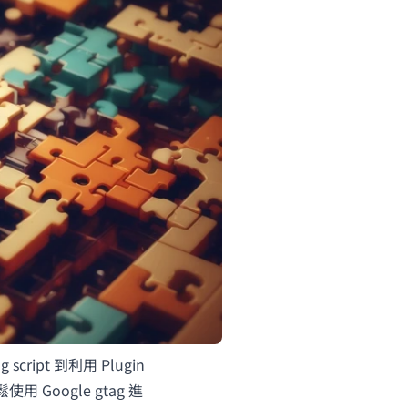
cript 到利用 Plugin
Google gtag 進