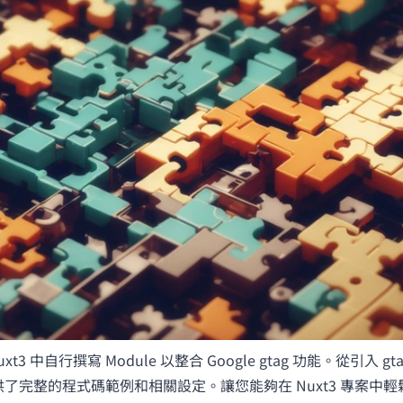
 中自行撰寫 Module 以整合 Google gtag 功能。從引入 gtag s
供了完整的程式碼範例和相關設定。讓您能夠在 Nuxt3 專案中輕鬆使用 