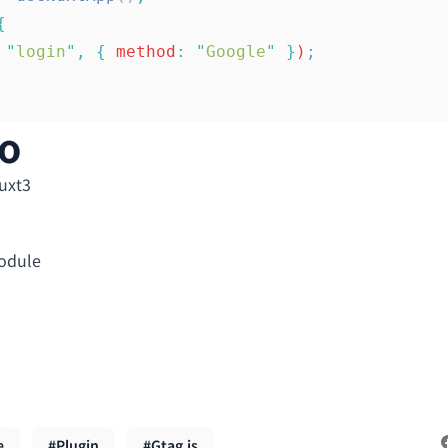
{
 "
login
"
,
 {
 method
:
 "
Google
"
 }
)
;
o
uxt3
odule
e
#Plugin
#Gtag.js