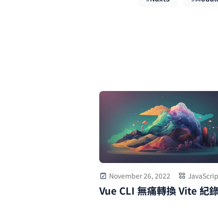
November 26, 2022
JavaScrip
Vue CLI 無痛轉換 Vite 紀