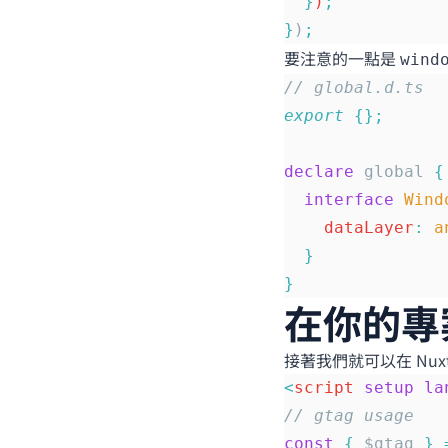
  }
)
;
}
)
;
要注意的一點是
wind
// global.d.ts
export
 {};
declare
 global 
{
  interface
 Wind
    dataLayer
:
 a
  }
}
在你的專
接著我們就可以在 Nu
<
script
 setup
 la
// gtag usage
const
 {
 $gtag 
}
 