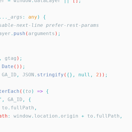
er
 =
 window
.
dataLayer
 ||
 []
;
...
_args
:
 any
)
 {
-disable-next-line prefer-rest-params
ayer
.
push
(
arguments
)
;
,
 gtag
)
;
 Date
())
;
 GA_ID
,
 JSON
.
stringify
(
{},
 null,
 2
))
;
terEach
(
(
to
)
 =>
 {
"
,
 GA_ID
,
 {
 to
.
fullPath
,
path
:
 window
.
location
.
origin
 +
 to
.
fullPath
,